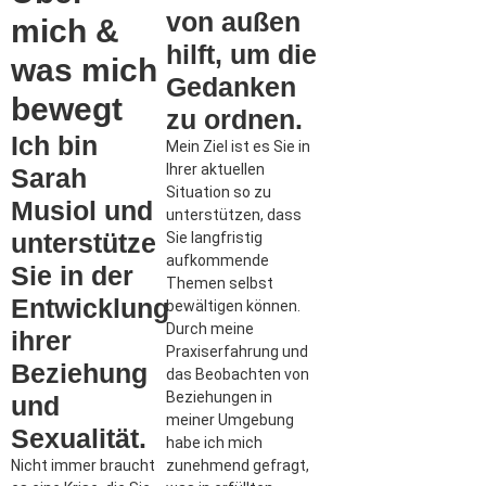
von außen
mich &
hilft, um die
was mich
Gedanken
bewegt
zu ordnen.
Ich bin
Mein Ziel ist es Sie in
Ihrer aktuellen
Sarah
Situation so zu
Musiol und
unterstützen, dass
unterstütze
Sie langfristig
aufkommende
Sie in der
Themen selbst
Entwicklung
bewältigen können.
Durch meine
ihrer
Praxiserfahrung und
Beziehung
das Beobachten von
Beziehungen in
und
meiner Umgebung
Sexualität.
habe ich mich
Nicht immer braucht
zunehmend gefragt,