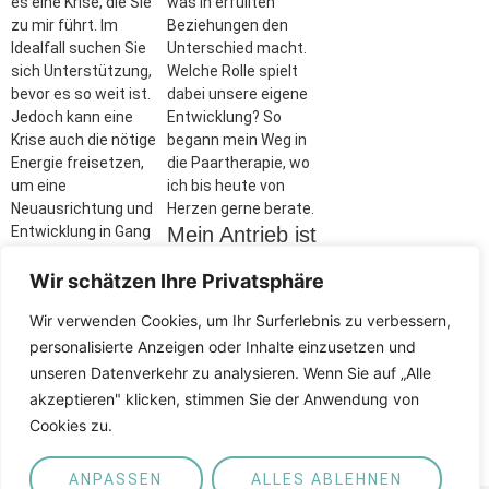
es eine Krise, die Sie
was in erfüllten
zu mir führt. Im
Beziehungen den
Idealfall suchen Sie
Unterschied macht.
sich Unterstützung,
Welche Rolle spielt
bevor es so weit ist.
dabei unsere eigene
Jedoch kann eine
Entwicklung? So
Krise auch die nötige
begann mein Weg in
Energie freisetzen,
die Paartherapie, wo
um eine
ich bis heute von
Neuausrichtung und
Herzen gerne berate.
Entwicklung in Gang
Mein Antrieb ist
zu setzen.
es die Dinge zu
Dabei haben wir
Wir schätzen Ihre Privatsphäre
hinterfragen
manchmal einen
und neugierig
Wir verwenden Cookies, um Ihr Surferlebnis zu verbessern,
Knoten im Kopf, den
zu bleiben.
roten Faden verloren
personalisierte Anzeigen oder Inhalte einzusetzen und
oder sehen den Wald
unseren Datenverkehr zu analysieren. Wenn Sie auf „Alle
Ich arbeite dabei mit
vor lauter Bäumen
Ernsthaftigkeit und
akzeptieren" klicken, stimmen Sie der Anwendung von
nicht.
Humor zugleich.
Cookies zu.
ANPASSEN
ALLES ABLEHNEN